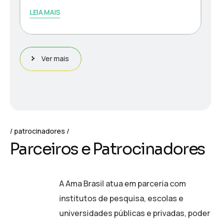
LEIA MAIS
Ver mais
patrocinadores
P
a
r
c
e
i
r
o
s
e
P
a
t
r
o
c
i
n
a
d
o
r
e
s
A Ama Brasil atua em parceria com
institutos de pesquisa, escolas e
universidades públicas e privadas, poder