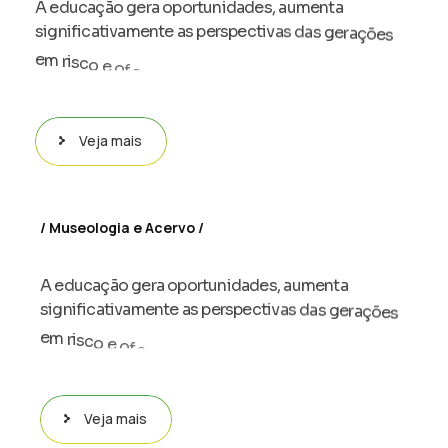
A
e
d
u
c
a
ç
ã
o
g
e
r
a
o
p
o
r
t
u
n
i
d
a
d
e
s
,
a
u
m
e
n
t
a
s
i
g
n
i
f
i
c
a
t
i
v
a
m
e
n
t
e
a
s
p
e
r
s
p
e
c
t
i
v
a
s
d
a
s
g
e
r
a
ç
õ
e
s
r
e
m
r
i
s
c
o
e
o
f
e
r
e
c
e
u
m
a
o
p
o
r
t
u
n
i
d
a
d
e
p
a
a
o
d
e
s
e
n
v
o
l
v
i
m
e
n
t
o
…
Veja mais
Museologia e Acervo
A
e
d
u
c
a
ç
ã
o
g
e
r
a
o
p
o
r
t
u
n
i
d
a
d
e
s
,
a
u
m
e
n
t
a
s
i
g
n
i
f
i
c
a
t
i
v
a
m
e
n
t
e
a
s
p
e
r
s
p
e
c
t
i
v
a
s
d
a
s
g
e
r
a
ç
õ
e
s
r
e
m
r
i
s
c
o
e
o
f
e
r
e
c
e
u
m
a
o
p
o
r
t
u
n
i
d
a
d
e
p
a
a
o
d
e
s
e
n
v
o
l
v
i
m
e
n
t
o
…
Veja mais