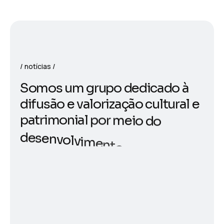
notícias
S
o
m
o
s
u
m
g
r
u
p
o
d
e
d
i
c
a
d
o
à
d
i
f
u
s
ã
o
e
v
a
l
o
r
i
z
a
ç
ã
o
c
u
l
t
u
r
a
l
e
p
a
t
r
i
m
o
n
i
a
l
p
o
r
m
e
i
o
d
o
d
e
s
e
n
v
o
l
v
i
m
e
n
t
o
e
õ
i
m
p
l
e
m
e
n
t
a
ç
ã
o
d
e
s
o
l
u
ç
e
s
i
n
t
e
g
r
a
d
a
s
q
u
e
g
e
r
a
m
r
e
s
u
l
t
a
d
o
s
p
a
a
r