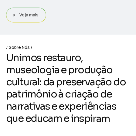
Veja mais
Sobre Nós
U
n
i
m
o
s
r
e
s
t
a
u
r
o
,
m
u
s
e
o
l
o
g
i
a
e
p
r
o
d
u
ç
ã
o
c
u
l
t
u
r
a
l
:
d
a
p
r
e
s
e
r
v
a
ç
ã
o
d
o
p
a
t
r
i
m
ô
n
i
o
à
c
r
i
a
ç
ã
o
d
e
n
a
r
r
a
t
i
v
a
s
e
e
x
p
e
r
i
ê
n
c
i
a
s
q
u
e
e
d
u
c
a
m
e
i
n
s
p
i
r
a
m