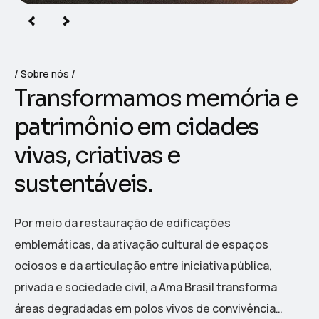
Sobre nós
T
r
a
n
s
f
o
r
m
a
m
o
s
m
e
m
ó
r
i
a
e
p
a
t
r
i
m
ô
n
i
o
e
m
c
i
d
a
d
e
s
v
i
v
a
s
,
c
r
i
a
t
i
v
a
s
e
s
u
s
t
e
n
t
á
v
e
i
s
.
Por meio da restauração de edificações
emblemáticas, da ativação cultural de espaços
ociosos e da articulação entre iniciativa pública,
privada e sociedade civil, a Ama Brasil transforma
áreas degradadas em polos vivos de convivência…